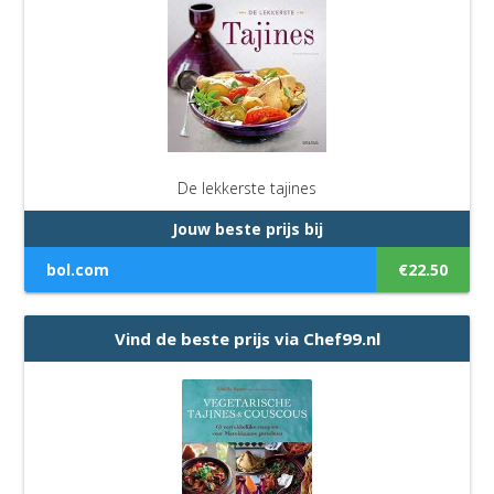
De lekkerste tajines
Jouw beste prijs bij
bol.com
€22.50
Vind de beste prijs via Chef99.nl