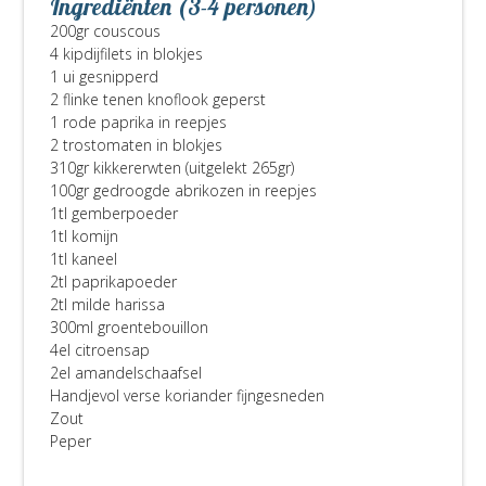
Ingrediënten (3-4 personen)
200gr couscous
4 kipdijfilets in blokjes
1 ui gesnipperd
2 flinke tenen knoflook geperst
1 rode paprika in reepjes
2 trostomaten in blokjes
310gr kikkererwten (uitgelekt 265gr)
100gr gedroogde abrikozen in reepjes
1tl gemberpoeder
1tl komijn
1tl kaneel
2tl paprikapoeder
2tl milde harissa
300ml groentebouillon
4el citroensap
2el amandelschaafsel
Handjevol verse koriander fijngesneden
Zout
Peper