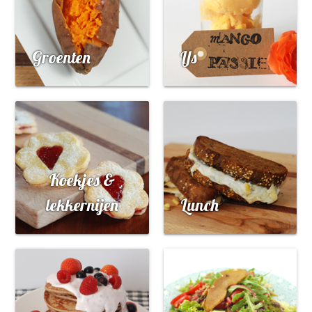
Groenten
IJs
Koekjes &
lekkernijen
Lunch