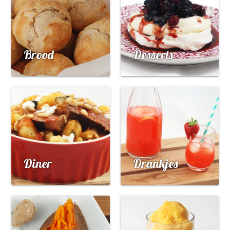
Brood
Desserts
Diner
Drankjes