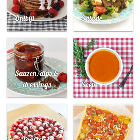
Ontbijt
Salade
Sauzen, dips &
dressings
Soep
Taarten &