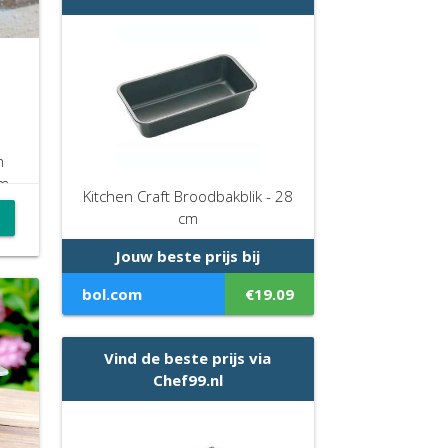
n
om
Kitchen Craft Broodbakblik - 28
en
cm
jk
k
Jouw beste prijs bij
e
bol.com
€19.09
Vind de beste prijs via
Chef99.nl