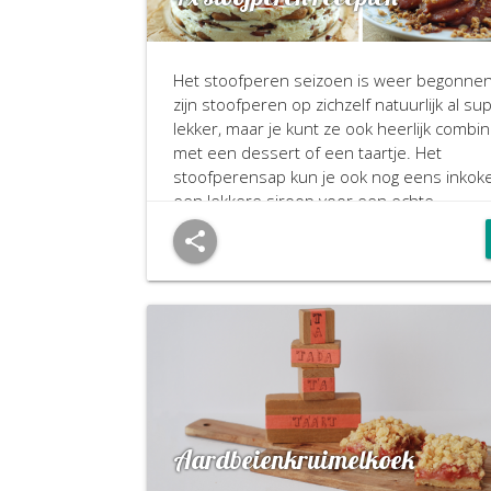
Het stoofperen seizoen is weer begonne
zijn stoofperen op zichzelf natuurlijk al su
lekker, maar je kunt ze ook heerlijk combi
met een dessert of een taartje. Het
stoofperensap kun je ook nog eens inkoke
een lekkere siroop voor een echte
smaakexplosie. Hieronder vind je vier heer
stoofperen recepten die makkelijk te make
en een heerlijke toevoeging zijn aan ieder 
Aardbeienkruimelkoek