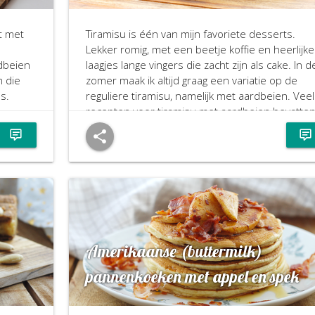
Tiramisu is één van mijn favoriete desserts.
t met
Lekker romig, met een beetje koffie en heerlijke
laagjes lange vingers die zacht zijn als cake. In d
dbeien
zomer maak ik altijd graag een variatie op de
m die
reguliere tiramisu, namelijk met aardbeien. Veel
s.
recepten voor tiramisu met aardbeien bevatte
zoete witte wijn in plaats van koffie, maar wat mi
betreft is er ook zoiets als te veel zoet. Het
bittere van de koffie in combinatie met de zoet
aardbeien maakt naar mijn smaak de perfecte
combinatie. En als je dan nagaat dat ik verder
helemaal geen koffie lust wil dat heel wat zegge
Amerikaanse (buttermilk)
pannenkoeken met appel en spek